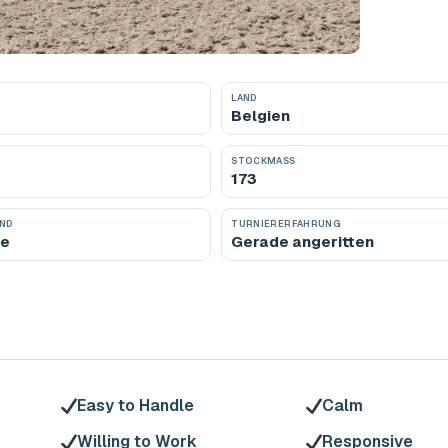
LAND
Belgien
STOCKMASS
173
AND
TURNIERERFAHRUNG
de
Gerade angeritten
Easy to Handle
Calm
Willing to Work
Responsive