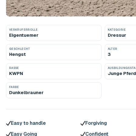
VERKÄUFERROLLE
KATEGORIE
Eigentuemer
Dressur
GESCHLECHT
ALTER
Hengst
3
RASSE
AUSBILDUNGSST
KWPN
Junge Pfer
FARBE
Dunkelbrauner
Easy to handle
Forgiving
Easy Going
Confident