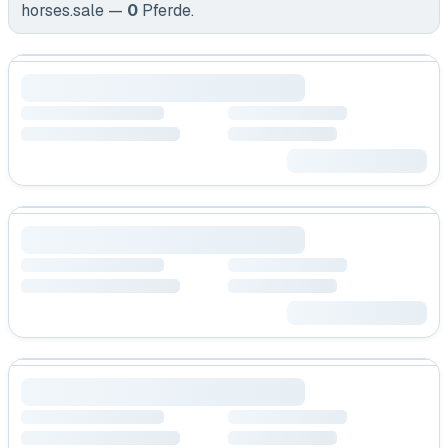
horses.sale —
0
Pferde
.