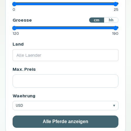
0
25
Groesse
cm
hh
120
190
Land
Alle Laender
Max. Preis
Waehrung
USD
Alle Pferde anzeigen