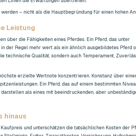
en Linien die Erwartungen übertreffen.
tet werden – nicht als die Hauptbegründung für einen hohen A
e Leistung
en über die Fähigkeiten eines Pferdes. Ein Pferd, das unter
 in der Regel mehr wert als ein ähnlich ausgebildetes Pferd 
ie technische Qualität, sondern auch Temperament, Zuverläs
e höchste erzielte Wertnote konzentrieren. Konstanz über eine
Spitzenleistungen. Ein Pferd, das auf einem bestimmten Nive
n darstellen als eines mit beeindruckenden, aber unbeständig
s hinaus
 Kaufpreis und unterschätzen die tatsächlichen Kosten der P
Stallmiete, Futter, Tierarztkosten, Versicherung, Hufschmied