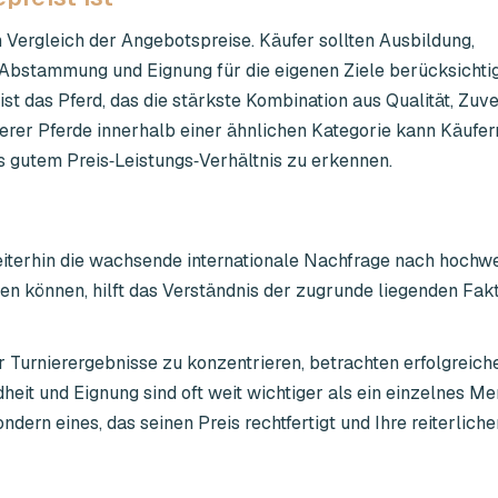
 Vergleich der Angebotspreise. Käufer sollten Ausbildung,
 Abstammung und Eignung für die eigenen Ziele berücksichti
ist das Pferd, das die stärkste Kombination aus Qualität, Zuve
erer Pferde innerhalb einer ähnlichen Kategorie kann Käufern
 gutem Preis‑Leistungs‑Verhältnis zu erkennen.
eiterhin die wachsende internationale Nachfrage nach hochw
ren können, hilft das Verständnis der zugrunde liegenden Fak
r Turnierergebnisse zu konzentrieren, betrachten erfolgreich
eit und Eignung sind oft weit wichtiger als ein einzelnes M
sondern eines, das seinen Preis rechtfertigt und Ihre reiterlich