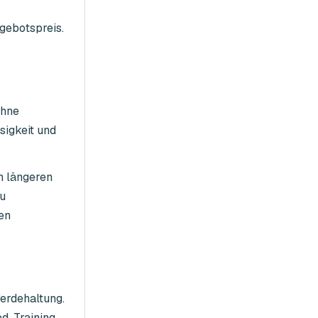
ngebotspreis.
ohne
sigkeit und
n längeren
au
en
ferdehaltung.
, Training,