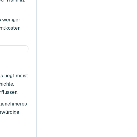
es weniger
amtkosten
s liegt meist
hichte,
flussen.
angenehmeres
nswürdige