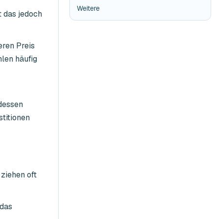
Weitere
t das jedoch
ren Preis
hlen häufig
 dessen
stitionen
ziehen oft
 das