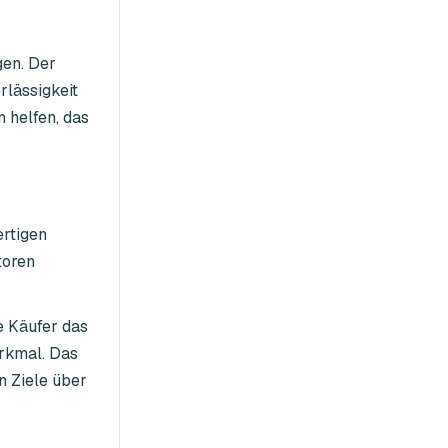
gen. Der
rlässigkeit
 helfen, das
ertigen
toren
e Käufer das
erkmal. Das
en Ziele über